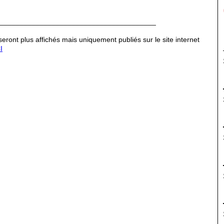
_______________________________________
ront plus affichés mais uniquement publiés sur le site internet
I