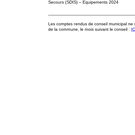
Secours (SDIS) – Equipements 2024
____________________________________
Les comptes rendus de conseil municipal ne se
de la commune, le mois suivant le conseil :
IC