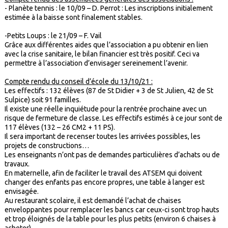
- Planète tennis : le 10/09 – D. Perrot : Les inscriptions initialement
estimée à la baisse sont finalement stables.
-Petits Loups : le 21/09 – F. Vail
Grâce aux différentes aides que l’association a pu obtenir en lien
avec la crise sanitaire, le bilan financier est très positif. Ceci va
permettre à l’association d’envisager sereinement l’avenir.
Compte rendu du conseil d’école du 13/10/21 :
Les effectifs : 132 élèves (87 de St Didier + 3 de St Julien, 42 de St
Sulpice) soit 91 familles.
Il existe une réelle inquiétude pour la rentrée prochaine avec un
risque de fermeture de classe. Les effectifs estimés à ce jour sont de
117 élèves (132 – 26 CM2 + 11 PS).
Il sera important de recenser toutes les arrivées possibles, les
projets de constructions…
Les enseignants n’ont pas de demandes particulières d’achats ou de
travaux.
En maternelle, afin de faciliter le travail des ATSEM qui doivent
changer des enfants pas encore propres, une table à langer est
envisagée.
Au restaurant scolaire, il est demandé l’achat de chaises
enveloppantes pour remplacer les bancs car ceux-ci sont trop hauts
et trop éloignés de la table pour les plus petits (environ 6 chaises à