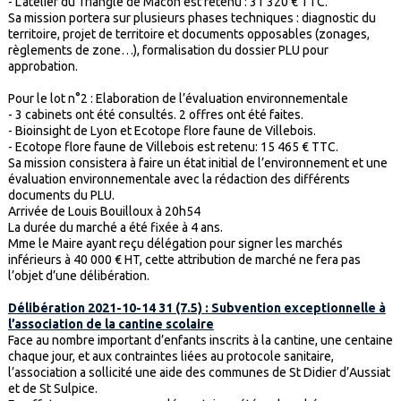
- L’atelier du Triangle de Mâcon est retenu : 31 320 € TTC.
Sa mission portera sur plusieurs phases techniques : diagnostic du
territoire, projet de territoire et documents opposables (zonages,
règlements de zone…), formalisation du dossier PLU pour
approbation.
Pour le lot n°2 : Elaboration de l’évaluation environnementale
- 3 cabinets ont été consultés. 2 offres ont été faites.
- Bioinsight de Lyon et Ecotope flore faune de Villebois.
- Ecotope flore faune de Villebois est retenu: 15 465 € TTC.
Sa mission consistera à faire un état initial de l’environnement et une
évaluation environnementale avec la rédaction des différents
documents du PLU.
Arrivée de Louis Bouilloux à 20h54
La durée du marché a été fixée à 4 ans.
Mme le Maire ayant reçu délégation pour signer les marchés
inférieurs à 40 000 € HT, cette attribution de marché ne fera pas
l’objet d’une délibération.
Délibération 2021-10-14 31 (7.5) : Subvention exceptionnelle à
l’association de la cantine scolaire
Face au nombre important d’enfants inscrits à la cantine, une centaine
chaque jour, et aux contraintes liées au protocole sanitaire,
l’association a sollicité une aide des communes de St Didier d’Aussiat
et de St Sulpice.