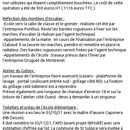
non utilisées qui étaient complètement bouchées. Le coût de cette
opération a été de 930 euros HT ( 1116 euros TTC ).
Réfection des montées d’escalier :
-Ecole vers la salle de classe et le grenier : réalisée cet été par
l’entreprise Ponthus. Reste les bandes rugueuses à fixer sur les
marches d'escalier (à réaliser par l’agent technique)
-Appartements de la mairie : en cours de finalisation par l’entreprise
Clabaud. Il va lasurer les marches, peindre et remettre en place le
radiateur. Des bandes rugueuses seront fixées par l’agent technique.
-Appartements de l’école : travaux prévus dans l'hiver par
l’entreprise Druguet de Montrevel.
Atelier du Gottex :
Les travaux de l’entreprise Favre avancent (casiers - plateforme de
lavage - portail coulissant entrée sud - grillage côté RD). La fixation
du grillage côté bâtiment est à reprendre.
Prévoir également une longueur de chenaux d'environ 18 m sur la
toiture de l'atelier côté Ouest : devis à demander à un zingueur.
Toilettes et préau de l’école élémentaire :
Une réunion a eu lieu le 05/10/21 avec le maître d'œuvre Caponera
(HB Dessin).
Il doit remettre le 05/11/21, l’APD (avant projet définitif) avec une
estimation chiffrée par lot. La commune de St Sulpice sera invitée à