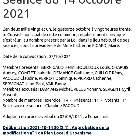
2021
L’an deux mille vingt et un, le quatorze octobre à vingt heures trente,
le Conseil municipal de cette commune, régulièrement convoqué
s’est réuni au nombre prescrit par la Loi, dans le lieu habituel de ses
séances, sous la présidence de Mme Catherine PICARD, Maire.
Date de la convocation : 07/10/2021
Membres présents : BERNIGAUD Henri, BOUILLOUX Louis, CHAPUIS
Audrey, COMTET Isabelle, DEMANGE Guillaume, GUILLOT Rémy,
PACOUD Claudine, PERROT Dominique, PICARD Catherine,
SERVIGNAT Jean-Paul, VAIL Fanny
Membres excusés : DAMIANS Michel, PELUS Yohann, SERGENT Cyril
Absents :
Nombre de membres : exercice : 14 - Présents : 11 - Votants : 11
Secrétaire de séance : Claudine PACOUD
Adoption du procès-verbal du 02/09/2021 : à l’unanimité
Délibération 2021-10-14 30 (2.1) : Approbation de la
modification n° 1 du Plan Local d’Urbanisme