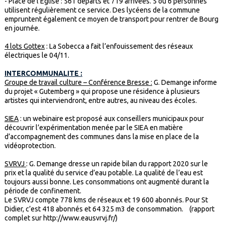
- Place de l’Eglise : 561 départs et 719 arrivées. 5 ou 6 personnes
utilisent régulièrement ce service. Des lycéens de la commune
empruntent également ce moyen de transport pour rentrer de Bourg
en journée.
4 lots Gottex
: La Sobecca a fait l’enfouissement des réseaux
électriques le 04/11.
INTERCOMMUNALITE :
Groupe de travail culture – Conférence Bresse :
G. Demange informe
du projet « Gutemberg » qui propose une résidence à plusieurs
artistes qui interviendront, entre autres, au niveau des écoles.
SIEA
: un webinaire est proposé aux conseillers municipaux pour
découvrir l’expérimentation menée par le SIEA en matière
d’accompagnement des communes dans la mise en place de la
vidéoprotection.
SVRVJ
: G. Demange dresse un rapide bilan du rapport 2020 sur le
prix et la qualité du service d’eau potable. La qualité de l’eau est
toujours aussi bonne. Les consommations ont augmenté durant la
période de confinement.
Le SVRVJ compte 778 kms de réseaux et 19 600 abonnés. Pour St
Didier, c’est 418 abonnés et 64 325 m3 de consommation. (rapport
complet sur http://www.eausvrvj.fr/)